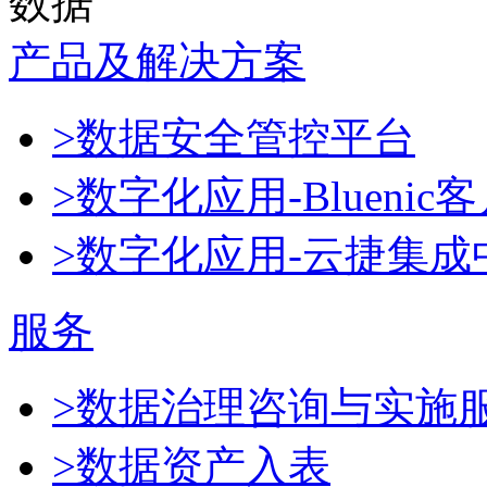
数据
产品及解决方案
>数据安全管控平台
>数字化应用-Blueni
>数字化应用-云捷集成
服务
>数据治理咨询与实施
>数据资产入表