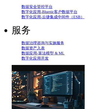
数据安全管控平台
数字化应用-Bluenic客户数据平台
数字化应用-云捷集成中间件（ESB）
服务
数据治理咨询与实施服务
数据资产入表
数据应用-算法模型 & ML
数字化应用开发