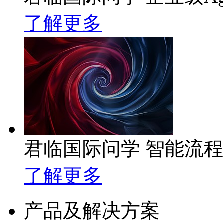
了解更多
君临国际问学 智能流
了解更多
产品及解决方案