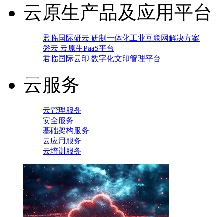
云原生产品及应用平台
君临国际研云 研制一体化工业互联网解决方案
磐云 云原生PaaS平台
君临国际云印 数字化文印管理平台
云服务
云管理服务
安全服务
基础架构服务
云应用服务
云培训服务