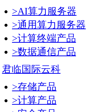
>AI算力服务器
>通用算力服务器
>计算终端产品
>数据通信产品
君临国际云科
>存储产品
>计算产品