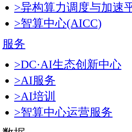
>异构算力调度与加速
>智算中心(AICC)
服务
>DC·AI生态创新中心
>AI服务
>AI培训
>智算中心运营服务