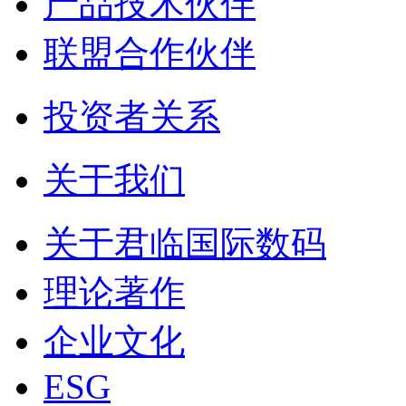
产品技术伙伴
联盟合作伙伴
投资者关系
关于我们
关于君临国际数码
理论著作
企业文化
ESG