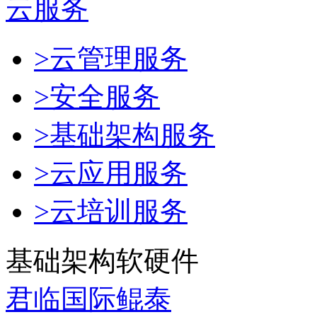
云服务
>云管理服务
>安全服务
>基础架构服务
>云应用服务
>云培训服务
基础架构软硬件
君临国际鲲泰